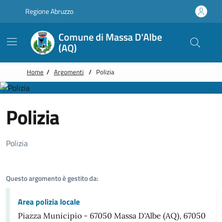
Vai alle notizie in primo piano
Vai al footer
Regione Abruzzo
Comune di Massa D'Albe
(AQ)
Home
/
Argomenti
/
Polizia
Polizia
Dettagli Argomento
Polizia
Questo argomento è gestito da:
Area polizia locale
Piazza Municipio - 67050 Massa D'Albe (AQ), 67050