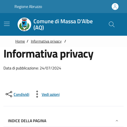
Vai alle notizie in primo piano
Vai al footer
Regione Abruzzo
Comune di Massa D'Albe
(AQ)
Home
/
Informativa privacy
/
Informativa privacy
Data di pubblicazione: 24/07/2024
Condividi
Vedi azioni
INDICE DELLA PAGINA