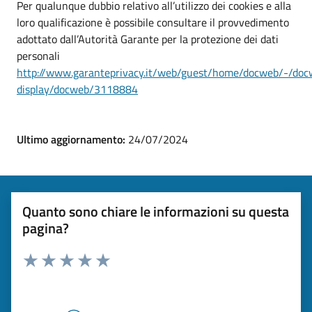
Per qualunque dubbio relativo all’utilizzo dei cookies e alla
loro qualificazione è possibile consultare il provvedimento
adottato dall’Autorità Garante per la protezione dei dati
personali
http://www.garanteprivacy.it/web/guest/home/docweb/-/doc
display/docweb/3118884
Ultimo aggiornamento:
24/07/2024
Quanto sono chiare le informazioni su questa
pagina?
Rating:
Valuta 1 stelle su 5
Valuta 2 stelle su 5
Valuta 3 stelle su 5
Valuta 4 stelle su 5
Valuta 5 stelle su 5