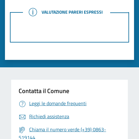
VALUTAZIONE PARERI ESPRESSI
VALUTAZIONE PARERI ESPRESSI
Contatta il Comune
Leggi le domande frequenti
Richiedi assistenza
Chiama il numero verde (+39) 0863-
519144