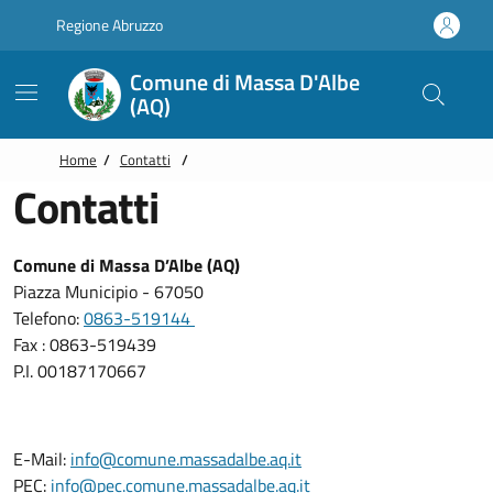
Vai alle notizie in primo piano
Vai al footer
Regione Abruzzo
Comune di Massa D'Albe
(AQ)
Home
/
Contatti
/
Contatti
Comune di Massa D’Albe (AQ)
Piazza Municipio - 67050
Telefono:
0863-519144
Fax : 0863-519439
P.I. 00187170667
E-Mail:
info@comune.massadalbe.aq.it
PEC:
info@pec.comune.massadalbe.aq.it