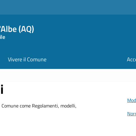
Albe (AQ)
ile
Vivere il Comune
Acc
i
Modu
l Comune come Regolamenti, modelli,
Nor