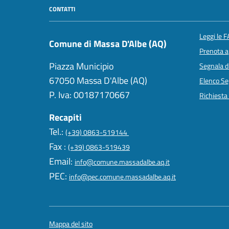
CONTATTI
Leggi le 
Comune di Massa D'Albe (AQ)
Prenota 
Piazza Municipio
Segnala d
67050 Massa D'Albe (AQ)
Elenco Seg
P. Iva: 00187170667
Richiesta
Recapiti
Tel.:
(+39) 0863-519144
Fax :
(+39) 0863-519439
Email:
info@comune.massadalbe.aq.it
PEC:
info@pec.comune.massadalbe.aq.it
Mappa del sito