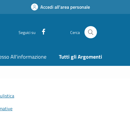
Accedi all'area personale
Facebook
Seguici su
Cerca
esso All'informazione
Tutti gli Argomenti
listica
mative