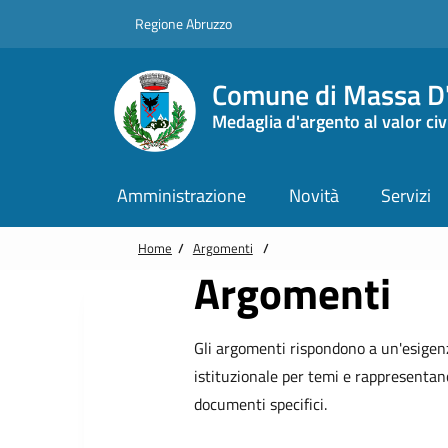
Vai alle notizie in primo piano
Vai al footer
Regione Abruzzo
Comune di Massa D'
Medaglia d'argento al valor civ
Amministrazione
Novità
Servizi
Home
/
Argomenti
/
Argomenti
Gli argomenti rispondono a un'esigenz
istituzionale per temi e rappresentano
documenti specifici.