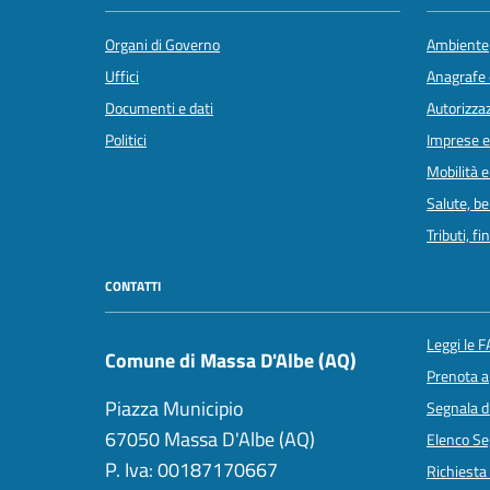
Organi di Governo
Ambiente
Uffici
Anagrafe e
Documenti e dati
Autorizzaz
Politici
Imprese 
Mobilità e
Salute, b
Tributi, f
CONTATTI
Leggi le 
Comune di Massa D'Albe (AQ)
Prenota 
Piazza Municipio
Segnala d
67050 Massa D'Albe (AQ)
Elenco Seg
P. Iva: 00187170667
Richiesta