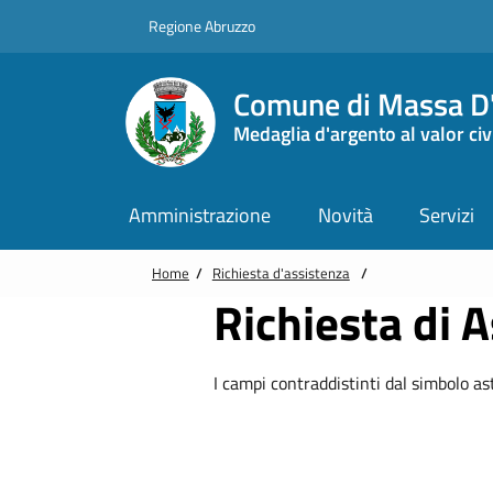
Vai alle notizie in primo piano
Vai al footer
Regione Abruzzo
Comune di Massa D'
Medaglia d'argento al valor civ
Amministrazione
Novità
Servizi
Home
/
Richiesta d'assistenza
/
Richiesta di 
I campi contraddistinti dal simbolo as