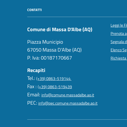
CONTATTI
Leggi le 
Comune di Massa D'Albe (AQ)
Prenota 
Piazza Municipio
Segnala d
67050 Massa D'Albe (AQ)
Elenco Seg
P. Iva: 00187170667
Richiesta
Recapiti
Tel.:
(+39) 0863-519144
Fax :
(+39) 0863-519439
Email:
info@comune.massadalbe.aq.it
PEC:
info@pec.comune.massadalbe.aq.it