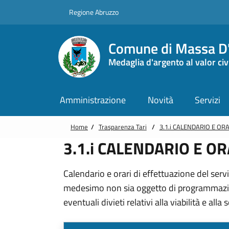
Vai alle notizie in primo piano
Vai al footer
Regione Abruzzo
Comune di Massa D'
Medaglia d'argento al valor civ
Amministrazione
Novità
Servizi
Home
/
Trasparenza Tari
/
3.1.i CALENDARIO E OR
3.1.i CALENDARIO E O
Calendario e orari di effettuazione del serv
medesimo non sia oggetto di programmazion
eventuali divieti relativi alla viabilità e alla 