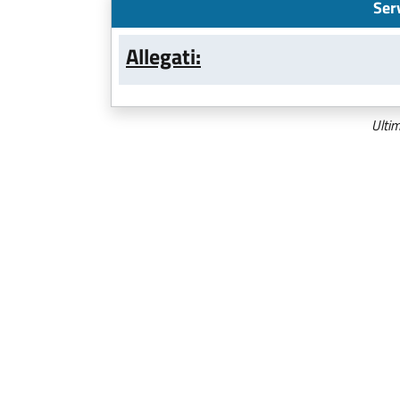
Ser
Allegati:
Ulti