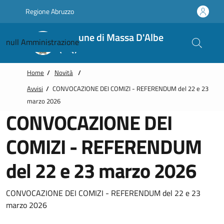
Vai alle notizie in primo piano
Vai al footer
Regione Abruzzo
Comune di Massa D'Albe
null
Amministrazione
(AQ)
Home
/
Novità
/
Avvisi
/
CONVOCAZIONE DEI COMIZI - REFERENDUM del 22 e 23
marzo 2026
CONVOCAZIONE DEI
COMIZI - REFERENDUM
del 22 e 23 marzo 2026
CONVOCAZIONE DEI COMIZI - REFERENDUM del 22 e 23
marzo 2026