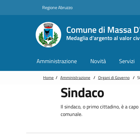
Vai alle notizie in primo piano
Vai al footer
Regione Abruzzo
Comune di Massa D'
Medaglia d'argento al valor civ
Amministrazione
Novità
Servizi
Home
/
Amministrazione
/
Organi di Governo
/
S
Sindaco
Il sindaco, o primo cittadino, è a ca
comunale.