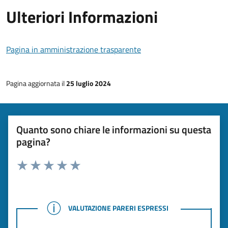
Ulteriori Informazioni
Pagina in amministrazione trasparente
Pagina aggiornata il
25 luglio 2024
Quanto sono chiare le informazioni su questa
pagina?
Rating:
Valuta 1 stelle su 5
Valuta 2 stelle su 5
Valuta 3 stelle su 5
Valuta 4 stelle su 5
Valuta 5 stelle su 5
VALUTAZIONE PARERI ESPRESSI
VALUTAZIONE PARERI ESPRESSI