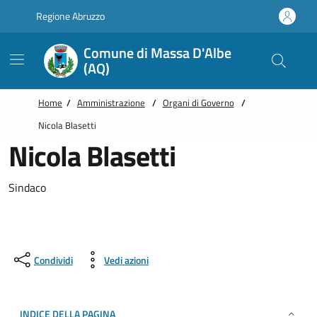
Vai alle notizie in primo piano
Vai al footer
Regione Abruzzo
Comune di Massa D'Albe
(AQ)
Home
/
Amministrazione
/
Organi di Governo
/
Nicola Blasetti
Nicola Blasetti
Sindaco
Condividi
Vedi azioni
INDICE DELLA PAGINA