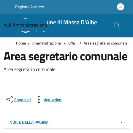
Vai alle notizie in primo piano
Vai al footer
Regione Abruzzo
Comune di Massa D'Albe
null
Amministrazione
(AQ)
Home
/
Amministrazione
/
Uffici
/
Area segretario comunale
Area segretario comunale
Area segretario comunale
Condividi
Vedi azioni
INDICE DELLA PAGINA