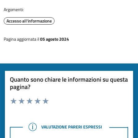
Argomenti:
Accesso all'informazione
Pagina aggiornata il
05 agosto 2024
Quanto sono chiare le informazioni su questa
pagina?
Rating:
Valuta 1 stelle su 5
Valuta 2 stelle su 5
Valuta 3 stelle su 5
Valuta 4 stelle su 5
Valuta 5 stelle su 5
VALUTAZIONE PARERI ESPRESSI
VALUTAZIONE PARERI ESPRESSI