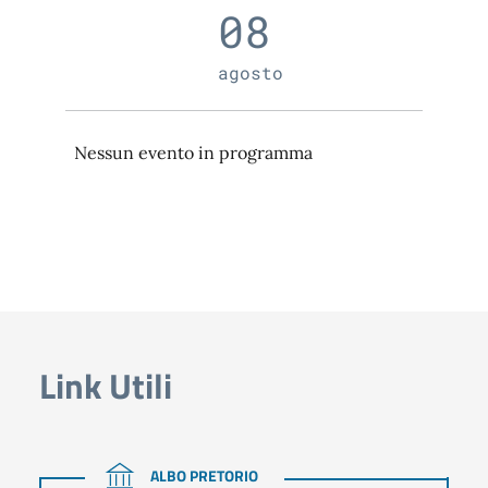
08
agosto
Nessun evento in programma
Link Utili
ALBO PRETORIO
ALBO PRETORIO