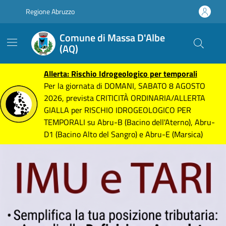
Vai alle notizie in primo piano
Vai al footer
Regione Abruzzo
Comune di Massa D'Albe
(AQ)
Allerta: Rischio Idrogeologico per temporali
Per la giornata di DOMANI, SABATO 8 AGOSTO
2026, prevista CRITICITÀ ORDINARIA/ALLERTA
GIALLA per RISCHIO IDROGEOLOGICO PER
TEMPORALI su Abru-B (Bacino dell'Aterno), Abru-
D1 (Bacino Alto del Sangro) e Abru-E (Marsica)
Contenuti In evidenza
Contenuti in evidenza